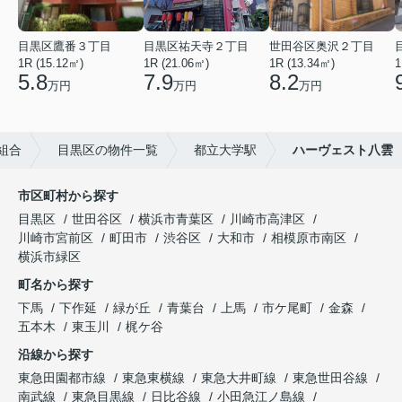
目黒区鷹番３丁目
目黒区祐天寺２丁目
世田谷区奥沢２丁目
1R (15.12㎡)
1R (21.06㎡)
1R (13.34㎡)
1
5.8
7.9
8.2
万円
万円
万円
組合
目黒区の物件一覧
都立大学駅
ハーヴェスト八雲
市区町村から探す
目黒区
世田谷区
横浜市青葉区
川崎市高津区
川崎市宮前区
町田市
渋谷区
大和市
相模原市南区
横浜市緑区
町名から探す
下馬
下作延
緑が丘
青葉台
上馬
市ケ尾町
金森
五本木
東玉川
梶ケ谷
沿線から探す
東急田園都市線
東急東横線
東急大井町線
東急世田谷線
南武線
東急目黒線
日比谷線
小田急江ノ島線