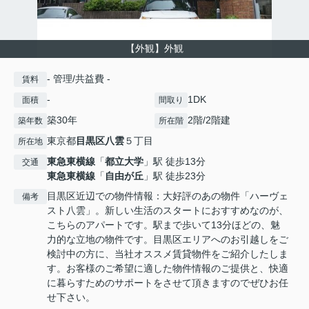
【外観】外観
- 管理/共益費 -
賃料
-
1DK
面積
間取り
築30年
2階/2階建
築年数
所在階
東京都
目黒区
八雲
５丁目
所在地
東急東横線
「
都立大学
」駅 徒歩13分
交通
東急東横線
「
自由が丘
」駅 徒歩23分
目黒区近辺での物件情報：大好評のあの物件「ハーヴェ
備考
スト八雲」。新しい生活のスタートにおすすめなのが、
こちらのアパートです。駅まで歩いて13分ほどの、魅
力的な立地の物件です。目黒区エリアへのお引越しをご
検討中の方に、当社オススメ賃貸物件をご紹介したしま
す。お客様のご希望に適した物件情報のご提供と、快適
に暮らすためのサポートをさせて頂きますのでぜひお任
せ下さい。