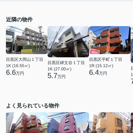
近隣の物件
目黒区大岡山１丁目
目黒区平町１丁目
目黒区碑文谷１丁目
1K (16.55㎡)
1R (15.12㎡)
1K (27.00㎡)
6.6
6.4
万円
万円
5.7
1
万円
よく見られている物件