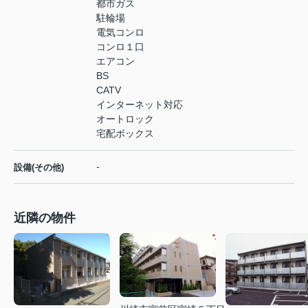
都市ガス
駐輪場
電気コンロ
コンロ１口
エアコン
BS
CATV
インターネット対応
オートロック
宅配ボックス
-
設備(その他)
近隣の物件