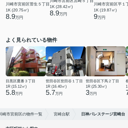
川崎市宮前区宮崎５丁目
川崎市宮前区菅生５丁目
川崎市宮前区平１
1K (28.42㎡)
1K (20.75㎡)
1K (19.87㎡)
8.9
万円
8.9
9
万円
万円
よく見られている物件
目黒区鷹番３丁目
世田谷区世田谷１丁目
世田谷区下馬２丁目
1R (15.12㎡)
1R (16.40㎡)
1R (25.30㎡)
1
5.8
5.7
3
万円
万円
万円
川崎市宮前区の物件一覧
宮崎台駅
日神パレステージ宮崎台