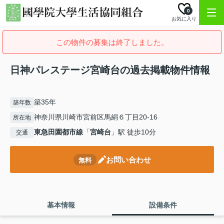
0
お気に入り
この物件の募集は終了しました。
日神パレステージ宮崎台の過去掲載物件情報
築35年
築年数
神奈川県川崎市宮前区馬絹６丁目20-16
所在地
東急田園都市線
「
宮崎台
」駅 徒歩10分
交通
お問い合わせ
無料
基本情報
設備条件