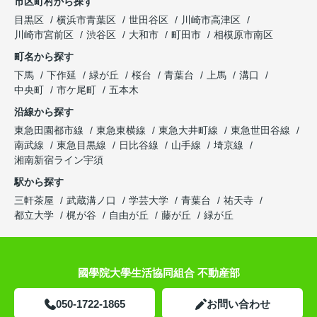
市区町村から探す
目黒区
横浜市青葉区
世田谷区
川崎市高津区
川崎市宮前区
渋谷区
大和市
町田市
相模原市南区
町名から探す
下馬
下作延
緑が丘
桜台
青葉台
上馬
溝口
中央町
市ケ尾町
五本木
沿線から探す
東急田園都市線
東急東横線
東急大井町線
東急世田谷線
南武線
東急目黒線
日比谷線
山手線
埼京線
湘南新宿ライン宇須
駅から探す
三軒茶屋
武蔵溝ノ口
学芸大学
青葉台
祐天寺
都立大学
梶が谷
自由が丘
藤が丘
緑が丘
國學院大學生活協同組合 不動産部
050-1722-1865
お問い合わせ