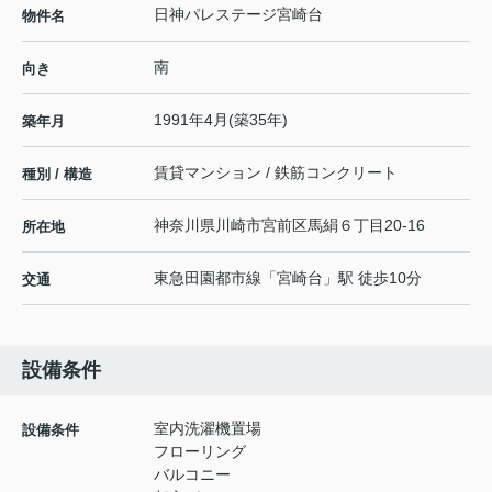
日神パレステージ宮崎台
物件名
南
向き
1991年4月(築35年)
築年月
賃貸マンション / 鉄筋コンクリート
種別 / 構造
神奈川県
川崎市宮前区
馬絹
６丁目20-16
所在地
東急田園都市線
「
宮崎台
」駅 徒歩10分
交通
設備条件
室内洗濯機置場
設備条件
フローリング
バルコニー