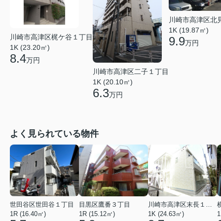
川崎市高津区北
1K (19.87㎡)
川崎市高津区梶ケ谷１丁目
9.9
万円
1K (23.20㎡)
8.4
万円
川崎市高津区二子１丁目
1K (20.10㎡)
6.3
万円
よく見られている物件
世田谷区世田谷１丁目
目黒区鷹番３丁目
川崎市高津区末長１丁目
1R (16.40㎡)
1R (15.12㎡)
1K (24.63㎡)
1