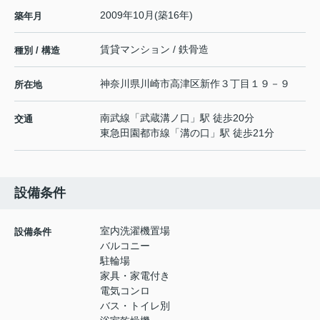
2009年10月(築16年)
築年月
賃貸マンション / 鉄骨造
種別 / 構造
神奈川県
川崎市高津区
新作
３丁目１９－９
所在地
南武線
「
武蔵溝ノ口
」駅 徒歩20分
交通
東急田園都市線
「
溝の口
」駅 徒歩21分
設備条件
室内洗濯機置場
設備条件
バルコニー
駐輪場
家具・家電付き
電気コンロ
バス・トイレ別