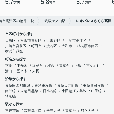
5.7
5.8
8.7
万円
万円
万円
崎市高津区の物件一覧
武蔵溝ノ口駅
レオパレスさくら高津
市区町村から探す
目黒区
横浜市青葉区
世田谷区
川崎市高津区
川崎市宮前区
町田市
渋谷区
大和市
相模原市南区
横浜市緑区
町名から探す
下馬
下作延
緑が丘
桜台
青葉台
上馬
市ケ尾町
溝口
五本木
末長
沿線から探す
東急田園都市線
東急東横線
東急大井町線
東急世田谷線
南武線
東急目黒線
日比谷線
小田急江ノ島線
山手線
埼京線
駅から探す
三軒茶屋
武蔵溝ノ口
学芸大学
青葉台
都立大学