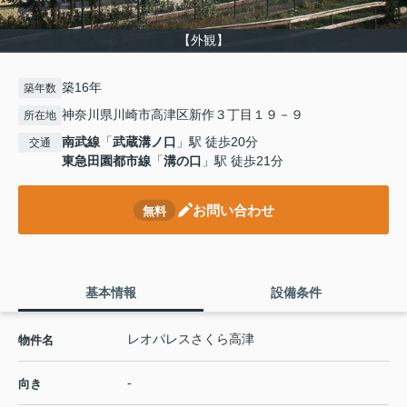
【外観】
築16年
築年数
神奈川県川崎市高津区新作３丁目１９－９
所在地
南武線
「
武蔵溝ノ口
」駅 徒歩20分
交通
東急田園都市線
「
溝の口
」駅 徒歩21分
お問い合わせ
無料
基本情報
設備条件
レオパレスさくら高津
物件名
-
向き