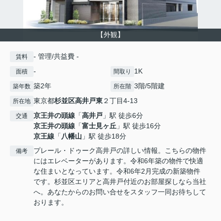
【外観】
- 管理/共益費 -
賃料
-
1K
面積
間取り
築2年
3階/5階建
築年数
所在階
東京都
杉並区
高井戸東
２丁目4-13
所在地
京王井の頭線
「
高井戸
」駅 徒歩6分
交通
京王井の頭線
「
富士見ヶ丘
」駅 徒歩16分
京王線
「
八幡山
」駅 徒歩18分
プレール・ドゥーク高井戸の詳しい情報。こちらの物件
備考
にはエレベーターがあります。令和6年築の物件で快適
な住まいとなっています。令和6年2月完成の新築物件
です。杉並区エリアと高井戸付近のお部屋探しなら当社
へ。あなたからのお問い合せをスタッフ一同お待ちして
おります。