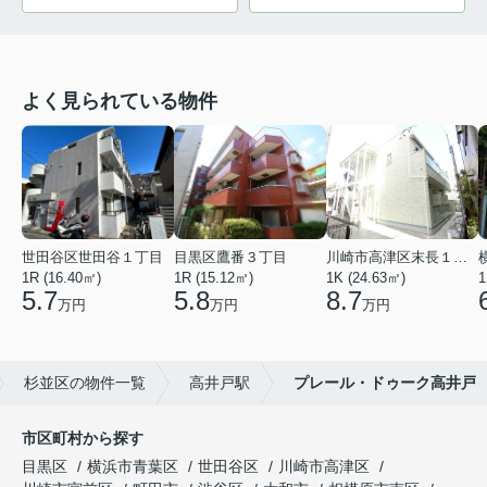
よく見られている物件
世田谷区世田谷１丁目
目黒区鷹番３丁目
川崎市高津区末長１丁目
1R (16.40㎡)
1R (15.12㎡)
1K (24.63㎡)
1
5.7
5.8
8.7
万円
万円
万円
杉並区の物件一覧
高井戸駅
プレール・ドゥーク高井戸
市区町村から探す
目黒区
横浜市青葉区
世田谷区
川崎市高津区