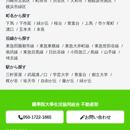
川崎市宮前区
町田市
渋谷区
大和市
相模原市南区
横浜市緑区
町名から探す
下馬
下作延
緑が丘
桜台
青葉台
上馬
市ケ尾町
溝口
五本木
末長
沿線から探す
東急田園都市線
東急東横線
東急大井町線
東急世田谷線
南武線
東急目黒線
日比谷線
小田急江ノ島線
山手線
埼京線
駅から探す
三軒茶屋
武蔵溝ノ口
学芸大学
青葉台
都立大学
梶が谷
祐天寺
自由が丘
藤が丘
緑が丘
國學院大學生活協同組合 不動産部
050-1722-1865
お問い合わせ