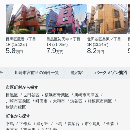
目黒区鷹番３丁目
目黒区祐天寺２丁目
世田谷区奥沢２丁目
1R (15.12㎡)
1R (21.06㎡)
1R (13.34㎡)
1
5.8
7.9
8.2
万円
万円
万円
合
川崎市宮前区の物件一覧
鷺沼駅
パークメゾン鷺沼
市区町村から探す
目黒区
世田谷区
横浜市青葉区
川崎市高津区
川崎市宮前区
町田市
大和市
渋谷区
相模原市南区
横浜市緑区
町名から探す
下馬
下作延
緑が丘
上馬
青葉台
市ケ尾町
金森
五本木
東玉川
あざみ野