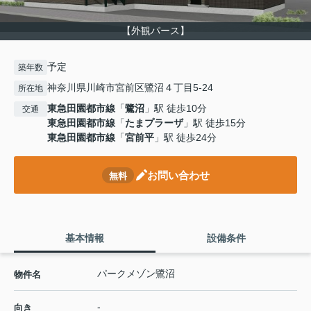
【外観パース】
予定
築年数
神奈川県川崎市宮前区鷺沼４丁目5-24
所在地
東急田園都市線
「
鷺沼
」駅 徒歩10分
交通
東急田園都市線
「
たまプラーザ
」駅 徒歩15分
東急田園都市線
「
宮前平
」駅 徒歩24分
お問い合わせ
無料
基本情報
設備条件
パークメゾン鷺沼
物件名
-
向き