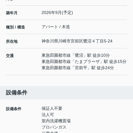
2026年9月(予定)
築年月
アパート / 木造
種別 / 構造
神奈川県
川崎市宮前区
鷺沼
４丁目5-24
所在地
東急田園都市線
「
鷺沼
」駅 徒歩10分
交通
東急田園都市線
「
たまプラーザ
」駅 徒歩15分
東急田園都市線
「
宮前平
」駅 徒歩24分
設備条件
保証人不要
設備条件
法人可
室内洗濯機置場
プロパンガス