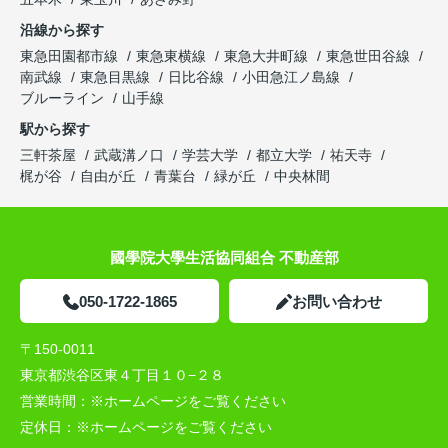
沿線から探す
東急田園都市線
東急東横線
東急大井町線
東急世田谷線
南武線
東急目黒線
日比谷線
小田急江ノ島線
ブルーライン
山手線
駅から探す
三軒茶屋
武蔵溝ノ口
学芸大学
都立大学
祐天寺
梶が谷
自由が丘
青葉台
緑が丘
中央林間
國學院大學生活協同組合 不動産部
050-1722-1865
お問い合わせ
〒150-0011
東京都渋谷区東４丁目１０−２８
営業時間：
※ホームページをご覧ください
定休日：
※ホームページをご覧ください