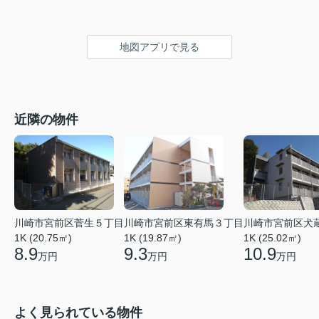
地図アプリで見る
近隣の物件
川崎市宮前区菅生５丁目
川崎市宮前区東有馬３丁目
川崎市宮前区犬
1K (20.75㎡)
1K (19.87㎡)
1K (25.02㎡)
8.9
9.3
10.9
万円
万円
万円
よく見られている物件