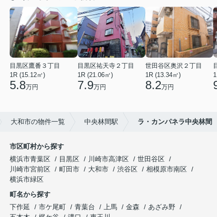
目黒区鷹番３丁目
目黒区祐天寺２丁目
世田谷区奥沢２丁目
1R (15.12㎡)
1R (21.06㎡)
1R (13.34㎡)
1
5.8
7.9
8.2
万円
万円
万円
大和市の物件一覧
中央林間駅
ラ・カンパネラ中央林間
市区町村から探す
横浜市青葉区
目黒区
川崎市高津区
世田谷区
川崎市宮前区
町田市
大和市
渋谷区
相模原市南区
横浜市緑区
町名から探す
下作延
市ケ尾町
青葉台
上馬
金森
あざみ野