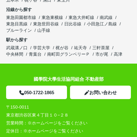
五本木
梶ケ谷
溝口
東玉川
沿線から探す
東急田園都市線
東急東横線
東急大井町線
南武線
東急目黒線
東急世田谷線
日比谷線
小田急江ノ島線
ブルーライン
山手線
駅から探す
武蔵溝ノ口
学芸大学
梶が谷
祐天寺
三軒茶屋
中央林間
青葉台
南町田グランベリーＰ
市が尾
高津
國學院大學生活協同組合 不動産部
050-1722-1865
お問い合わせ
〒150-0011
東京都渋谷区東４丁目１０−２８
営業時間：
※ホームページをご覧ください
定休日：
※ホームページをご覧ください