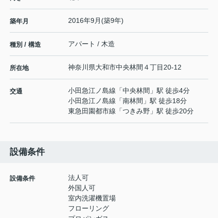
2016年9月(築9年)
築年月
アパート / 木造
種別 / 構造
神奈川県
大和市
中央林間
４丁目20-12
所在地
小田急江ノ島線
「
中央林間
」駅 徒歩4分
交通
小田急江ノ島線
「
南林間
」駅 徒歩18分
東急田園都市線
「
つきみ野
」駅 徒歩20分
設備条件
法人可
設備条件
外国人可
室内洗濯機置場
フローリング