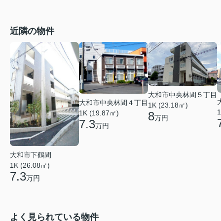
近隣の物件
大和市中央林間５丁目
大和市中央林間４丁目
1K (23.18㎡)
1
1K (19.87㎡)
8
万円
7.3
万円
大和市下鶴間
1K (26.08㎡)
7.3
万円
よく見られている物件