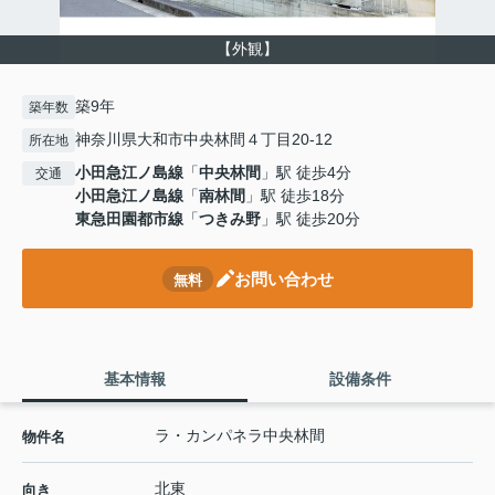
【外観】
築9年
築年数
神奈川県大和市中央林間４丁目20-12
所在地
小田急江ノ島線
「
中央林間
」駅 徒歩4分
交通
小田急江ノ島線
「
南林間
」駅 徒歩18分
東急田園都市線
「
つきみ野
」駅 徒歩20分
お問い合わせ
無料
基本情報
設備条件
ラ・カンパネラ中央林間
物件名
北東
向き