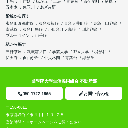
下馬
下作延
緑が丘
上馬
青葉台
市ケ尾町
金森
五本木
東玉川
あざみ野
沿線から探す
東急田園都市線
東急東横線
東急大井町線
東急世田谷線
南武線
東急目黒線
小田急江ノ島線
日比谷線
ブルーライン
山手線
駅から探す
三軒茶屋
武蔵溝ノ口
学芸大学
都立大学
梶が谷
祐天寺
自由が丘
中央林間
青葉台
緑が丘
國學院大學生活協同組合 不動産部
050-1722-1865
お問い合わせ
〒150-0011
東京都渋谷区東４丁目１０−２８
営業時間：
※ホームページをご覧ください