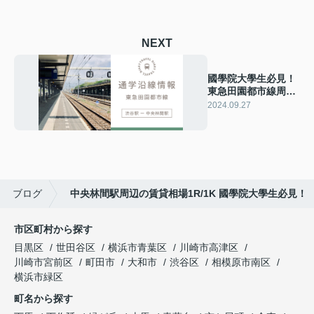
NEXT
國學院大學生必見！
東急田園都市線周辺
賃貸相場とおすすめ
2024.09.27
物件情報2024年
ブログ
中央林間駅周辺の賃貸相場1R/1K 國學院大學生必見！
市区町村から探す
目黒区
世田谷区
横浜市青葉区
川崎市高津区
川崎市宮前区
町田市
大和市
渋谷区
相模原市南区
横浜市緑区
町名から探す