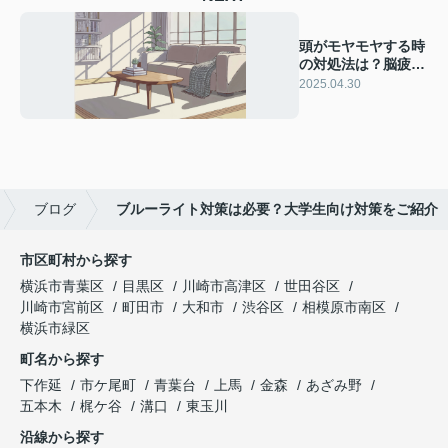
頭がモヤモヤする時
の対処法は？脳疲労
をリセットする簡単
2025.04.30
習慣をご紹介
ブログ
ブルーライト対策は必要？大学生向け対策をご紹介
市区町村から探す
横浜市青葉区
目黒区
川崎市高津区
世田谷区
川崎市宮前区
町田市
大和市
渋谷区
相模原市南区
横浜市緑区
町名から探す
下作延
市ケ尾町
青葉台
上馬
金森
あざみ野
五本木
梶ケ谷
溝口
東玉川
沿線から探す