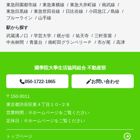
東急田園都市線
東急東横線
東急大井町線
南武線
東急目黒線
東急世田谷線
日比谷線
小田急江ノ島線
ブルーライン
山手線
駅から探す
武蔵溝ノ口
学芸大学
梶が谷
祐天寺
三軒茶屋
中央林間
青葉台
南町田グランベリーＰ
市が尾
高津
國學院大學生活協同組合 不動産部
050-1722-1865
お問い合わせ
〒150-0011
東京都渋谷区東４丁目１０−２８
営業時間：
※ホームページをご覧ください
定休日：
※ホームページをご覧ください
トップページ