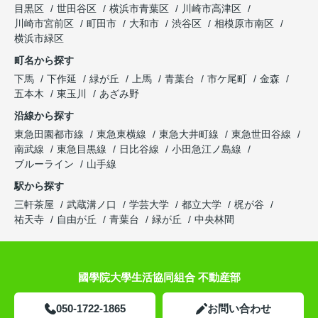
目黒区
世田谷区
横浜市青葉区
川崎市高津区
川崎市宮前区
町田市
大和市
渋谷区
相模原市南区
横浜市緑区
町名から探す
下馬
下作延
緑が丘
上馬
青葉台
市ケ尾町
金森
五本木
東玉川
あざみ野
沿線から探す
東急田園都市線
東急東横線
東急大井町線
東急世田谷線
南武線
東急目黒線
日比谷線
小田急江ノ島線
ブルーライン
山手線
駅から探す
三軒茶屋
武蔵溝ノ口
学芸大学
都立大学
梶が谷
祐天寺
自由が丘
青葉台
緑が丘
中央林間
國學院大學生活協同組合 不動産部
050-1722-1865
お問い合わせ