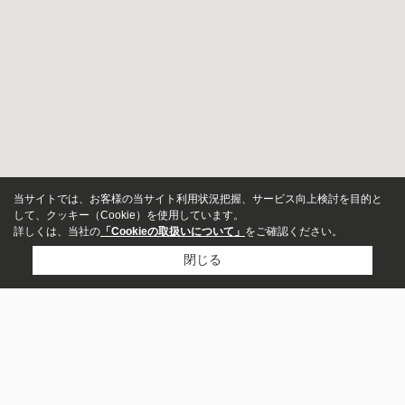
当サイトでは、お客様の当サイト利用状況把握、サービス向上検討を目的と
して、クッキー（Cookie）を使用しています。
詳しくは、当社の
「Cookieの取扱いについて」
をご確認ください。
閉じる
アパート
市区町村から探す
マンション
目黒区
横浜市青葉区
世田谷区
川崎市高津区
川崎市宮前区
町田市
渋谷区
大和市
相模原市南区