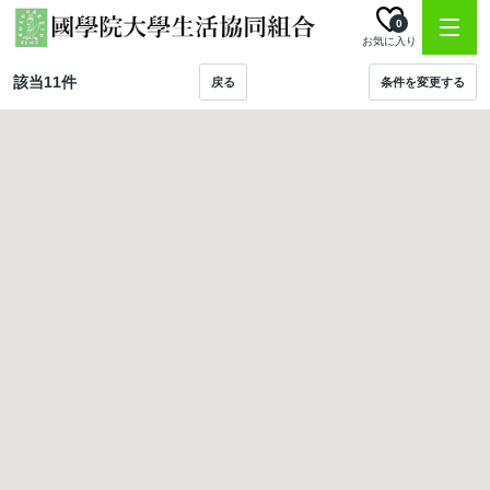
0
お気に入り
該当
11
件
戻る
条件を変更する