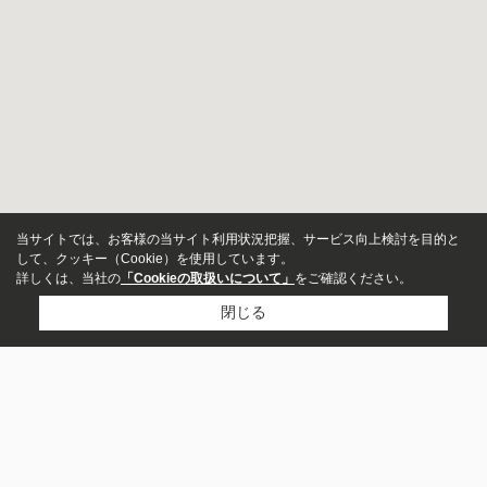
当サイトでは、お客様の当サイト利用状況把握、サービス向上検討を目的と
して、クッキー（Cookie）を使用しています。
詳しくは、当社の
「Cookieの取扱いについて」
をご確認ください。
閉じる
アパート
市区町村から探す
マンション
横浜市青葉区
目黒区
川崎市高津区
世田谷区
川崎市宮前区
町田市
大和市
渋谷区
相模原市南区