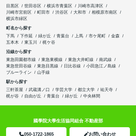
目黒区
世田谷区
横浜市青葉区
川崎市高津区
川崎市宮前区
町田市
渋谷区
大和市
相模原市南区
横浜市緑区
町名から探す
下馬
下作延
緑が丘
青葉台
上馬
市ケ尾町
金森
五本木
東玉川
梶ケ谷
沿線から探す
東急田園都市線
東急東横線
東急大井町線
南武線
東急世田谷線
東急目黒線
日比谷線
小田急江ノ島線
ブルーライン
山手線
駅から探す
三軒茶屋
武蔵溝ノ口
学芸大学
都立大学
祐天寺
梶が谷
自由が丘
青葉台
緑が丘
中央林間
國學院大學生活協同組合 不動産部
050-1722-1865
お問い合わせ