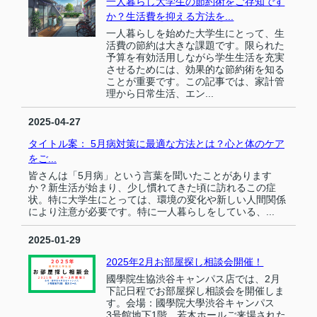
一人暮らし大学生の節約術をご存知です
か？生活費を抑える方法を...
一人暮らしを始めた大学生にとって、生
活費の節約は大きな課題です。限られた
予算を有効活用しながら学生生活を充実
させるためには、効果的な節約術を知る
ことが重要です。この記事では、家計管
理から日常生活、エン...
2025-04-27
タイトル案： 5月病対策に最適な方法とは？心と体のケア
をご...
皆さんは「5月病」という言葉を聞いたことがあります
か？新生活が始まり、少し慣れてきた頃に訪れるこの症
状。特に大学生にとっては、環境の変化や新しい人間関係
により注意が必要です。特に一人暮らしをしている、...
2025-01-29
2025年2月お部屋探し相談会開催！
國學院生協渋谷キャンパス店では、2月
下記日程でお部屋探し相談会を開催しま
す。会場：國學院大學渋谷キャンパス
3号館地下1階 若木ホールご来場された