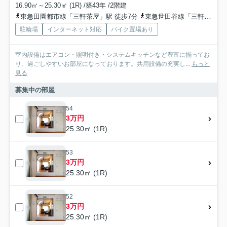
16.90㎡～25.30㎡ (1R) /築43年 /2階建
東急田園都市線「三軒茶屋」駅 徒歩7分
東急世田谷線「三軒茶屋」駅 徒歩7分
駐輪場
インターネット対応
バイク置場あり
室内設備はエアコン・照明付き・システムキッチンなど豊富に揃ってお
り、過ごしやすいお部屋になっております。共用設備の充実し...
もっと
見る
募集中の部屋
54
3万円
25.30㎡ (1R)
53
3万円
25.30㎡ (1R)
52
3万円
25.30㎡ (1R)