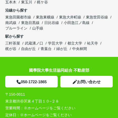
五本木
東玉川
梶ケ谷
沿線から探す
東急田園都市線
東急東横線
東急大井町線
東急世田谷線
南武線
東急目黒線
日比谷線
小田急江ノ島線
ブルーライン
山手線
駅から探す
三軒茶屋
武蔵溝ノ口
学芸大学
都立大学
祐天寺
梶が谷
自由が丘
青葉台
緑が丘
中央林間
國學院大學生活協同組合 不動産部
050-1722-1865
お問い合わせ
〒150-0011
東京都渋谷区東４丁目１０−２８
営業時間：
※ホームページをご覧ください
定休日：
※ホームページをご覧ください