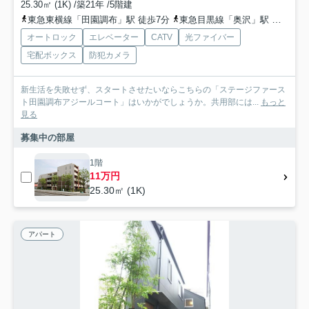
25.30㎡ (1K) /築21年 /5階建
東急東横線「田園調布」駅 徒歩7分
東急目黒線「奥沢」駅 徒歩11分
オートロック
エレベーター
CATV
光ファイバー
宅配ボックス
防犯カメラ
新生活を失敗せず、スタートさせたいならこちらの「ステージファース
ト田園調布アジールコート」はいかがでしょうか。共用部には...
もっと
見る
募集中の部屋
1階
11万円
25.30㎡ (1K)
アパート