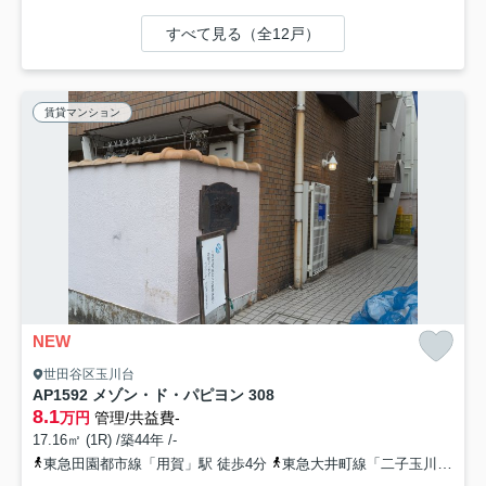
すべて見る（全12戸）
賃貸マンション
NEW
世田谷区玉川台
AP1592 メゾン・ド・パピヨン 308
8.1
万円
管理/共益費-
17.16㎡ (1R) /築44年 /-
東急田園都市線「用賀」駅 徒歩4分
東急大井町線「二子玉川」駅 徒歩15分