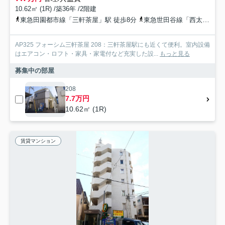
10.62㎡ (1R) /築36年 /2階建
東急田園都市線「三軒茶屋」駅 徒歩8分
東急世田谷線「西太子堂」駅 徒歩2分
AP325 フォーシム三軒茶屋 208：三軒茶屋駅にも近くて便利。室内設備
はエアコン・ロフト・家具・家電付など充実した設...
もっと見る
募集中の部屋
208
7.7万円
10.62㎡ (1R)
賃貸マンション