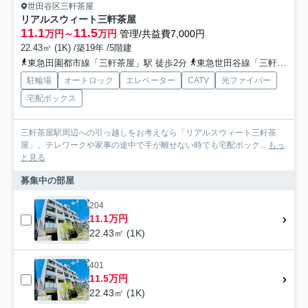
世田谷区三軒茶屋
リアルスウィート三軒茶屋
11.1
11.5
万円～
万円
管理/共益費7,000円
22.43㎡ (1K) /築19年 /5階建
東急田園都市線「三軒茶屋」駅 徒歩2分
東急世田谷線「三軒茶屋」駅 徒歩2分
駐輪場
オートロック
エレベーター
CATV
光ファイバー
宅配ボックス
三軒茶屋駅周辺への引っ越しをお考えなら「リアルスウィート三軒茶
屋」。テレワークや家事の途中で手が離せない時でも宅配ボック...
もっ
と見る
募集中の部屋
204
11.1万円
22.43㎡ (1K)
401
11.5万円
22.43㎡ (1K)