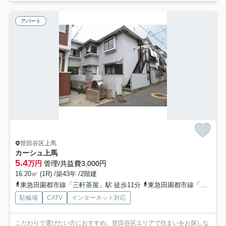
アパート
世田谷区上馬
カーシュ上馬
5.4
万円
管理/共益費3,000円
16.20㎡ (1R) /築43年 /2階建
東急田園都市線「三軒茶屋」駅 徒歩11分
東急田園都市線「駒沢大学」駅 徒歩15分
駐輪場
CATV
インターネット対応
こだわりで選びたい方におすすめ。世田谷区エリアで住まいをお探しな