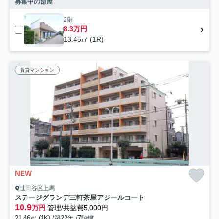
募集中の部屋
2階
8.3万円
13.45㎡ (1R)
賃貸マンション
NEW
世田谷区上馬
ステージグランデ三軒茶屋アジールコート
10.9
万円
管理/共益費5,000円
21.46㎡ (1K) /築22年 /7階建