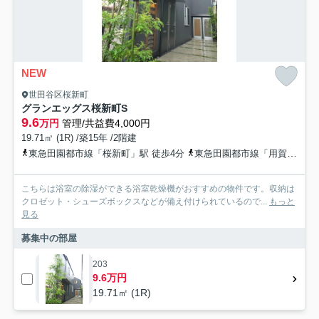
NEW
世田谷区桜新町
グランエッグス桜新町S
9.6
万円
管理/共益費4,000円
19.71㎡ (1R) /築15年 /2階建
東急田園都市線「桜新町」駅 徒歩4分
東急田園都市線「用賀」駅 徒歩11分
こちらは浴室の除湿ができる浴室乾燥機がおすすめの物件です。収納は
クロゼット・シューズボックスなどが備え付けられているので...
もっと
見る
募集中の部屋
203
9.6万円
19.71㎡ (1R)