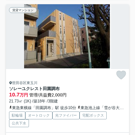
賃貸マンション
世田谷区東玉川
ソレーユクレスト田園調布
10.7
万円
管理/共益費2,000円
21.73㎡ (1K) /築18年 /3階建
東急東横線「田園調布」駅 徒歩10分
東急池上線「雪が谷大塚」駅 徒歩12分
駐輪場
オートロック
光ファイバー
宅配ボックス
公共下水