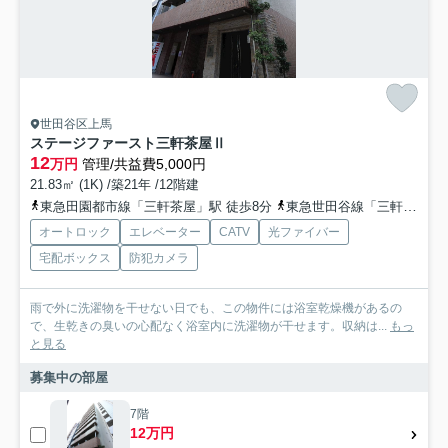
世田谷区上馬
ステージファースト三軒茶屋Ⅱ
12
万円
管理/共益費5,000円
21.83㎡ (1K) /築21年 /12階建
東急田園都市線「三軒茶屋」駅 徒歩8分
東急世田谷線「三軒茶屋」駅 徒歩9分
オートロック
エレベーター
CATV
光ファイバー
宅配ボックス
防犯カメラ
雨で外に洗濯物を干せない日でも、この物件には浴室乾燥機があるの
で、生乾きの臭いの心配なく浴室内に洗濯物が干せます。収納は...
もっ
と見る
募集中の部屋
7階
12万円