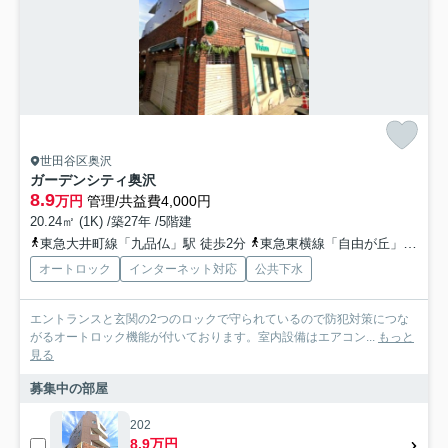
世田谷区奥沢
ガーデンシティ奥沢
8.9
万円
管理/共益費4,000円
20.24㎡ (1K) /築27年 /5階建
東急大井町線「九品仏」駅 徒歩2分
東急東横線「自由が丘」駅 徒歩9分
オートロック
インターネット対応
公共下水
エントランスと玄関の2つのロックで守られているので防犯対策につな
がるオートロック機能が付いております。室内設備はエアコン...
もっと
見る
募集中の部屋
202
8.9万円