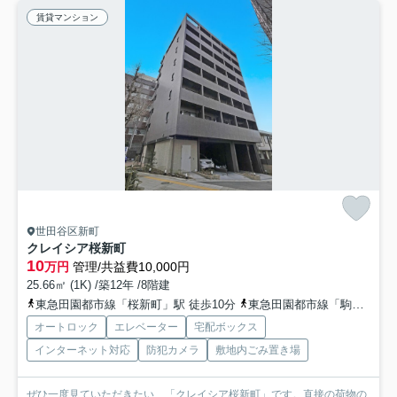
賃貸マンション
世田谷区新町
クレイシア桜新町
10
万円
管理/共益費10,000円
25.66㎡ (1K) /築12年 /8階建
東急田園都市線「桜新町」駅 徒歩10分
東急田園都市線「駒沢大学」駅 徒歩15分
オートロック
エレベーター
宅配ボックス
インターネット対応
防犯カメラ
敷地内ごみ置き場
ぜひ一度見ていただきたい、「クレイシア桜新町」です。直接の荷物の