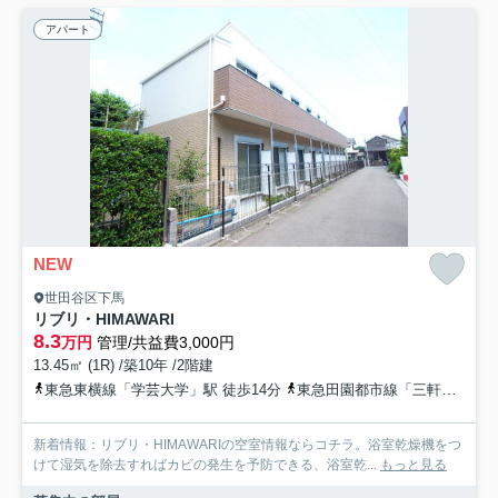
アパート
NEW
世田谷区下馬
リブリ・HIMAWARI
8.3
万円
管理/共益費3,000円
13.45㎡ (1R) /築10年 /2階建
東急東横線「学芸大学」駅 徒歩14分
東急田園都市線「三軒茶屋」駅 徒歩19分
新着情報：リブリ・HIMAWARIの空室情報ならコチラ。浴室乾燥機をつ
けて湿気を除去すればカビの発生を予防できる、浴室乾...
もっと見る