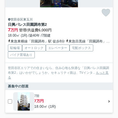
世田谷区東玉川
日興パレス田園調布第2
7
万円
管理/共益費6,000円
18.00㎡ (1R) /築40年 /7階建
東急東横線「田園調布」駅 徒歩8分
東急目黒線「田園調布」駅 徒歩8分
駐輪場
オートロック
エレベーター
宅配ボックス
バイク置場あり
世田谷区エリアでの住まいなら、住み心地も快適な「日興パレス田園調
布第2」はいかがでしょうか。セキュリティ面は、TVインタ...
もっと見
る
募集中の部屋
7階
7万円
18.00㎡ (1R)