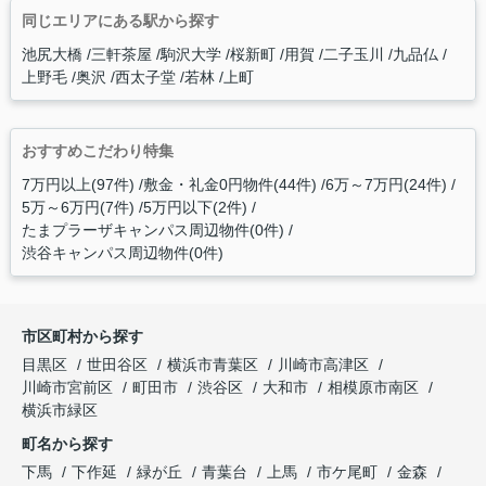
同じエリアにある駅から探す
池尻大橋
三軒茶屋
駒沢大学
桜新町
用賀
二子玉川
九品仏
上野毛
奥沢
西太子堂
若林
上町
おすすめこだわり特集
7万円以上(97件)
敷金・礼金0円物件(44件)
6万～7万円(24件)
5万～6万円(7件)
5万円以下(2件)
たまプラーザキャンパス周辺物件(0件)
渋谷キャンパス周辺物件(0件)
市区町村から探す
目黒区
世田谷区
横浜市青葉区
川崎市高津区
川崎市宮前区
町田市
渋谷区
大和市
相模原市南区
横浜市緑区
町名から探す
下馬
下作延
緑が丘
青葉台
上馬
市ケ尾町
金森