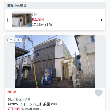
募集中の部屋
3階
8.1万円
17.16㎡ (1R)
アパート
NEW
世田谷区太子堂
AP325 フォーシム三軒茶屋 208
7.7
万円
管理/共益費-