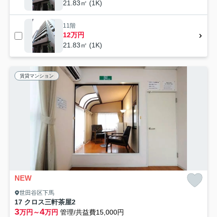
21.83㎡ (1K)
11階
12万円
21.83㎡ (1K)
賃貸マンション
NEW
世田谷区下馬
17 クロス三軒茶屋2
3
4
万円～
万円
管理/共益費15,000円