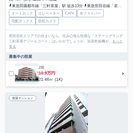
東急田園都市線「三軒茶屋」駅 徒歩13分
東急世田谷線「若林」駅 徒歩6分
オートロック
エレベーター
CATV
光ファイバー
宅配ボックス
防犯カメラ
世田谷区エリアでの住まいなら、住み心地も快適な「ステージグランデ
三軒茶屋アジールコート」はいかがでしょうか。浴室乾燥機が...
もっと
見る
募集中の部屋
2階
10.9万円
21.46㎡ (1K)
賃貸マンション