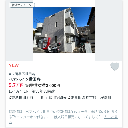
賃貸マンション
NEW
世田谷区世田谷
ペアハイツ世田谷
5.7
万円
管理/共益費3,000円
16.40㎡ (1R) /築35年 /3階建
東急世田谷線「上町」駅 徒歩6分
東急田園都市線「桜新町」駅 徒歩16分
新着情報：ペアハイツ世田谷の空室情報ならコチラ。来訪者の顔が見え
るTVインターホン付き。ここは入居日指定になってまして2...
もっと見
る