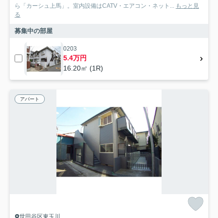
ら「カーシュ上馬」。室内設備はCATV・エアコン・ネット...
もっと見
る
募集中の部屋
0203
5.4万円
16.20㎡ (1R)
アパート
世田谷区東玉川