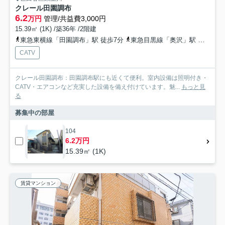
クレール田園調布
6.2
万円
管理/共益費3,000円
15.39㎡ (1K) /築36年 /2階建
東急東横線「田園調布」駅 徒歩7分
東急目黒線「奥沢」駅 徒歩7分
CATV
クレール田園調布：田園調布駅にも近くて便利。室内設備は照明付き・
CATV・エアコンなど充実した設備を備え付けています。魅...
もっと見
る
募集中の部屋
104
6.2万円
15.39㎡ (1K)
賃貸マンション