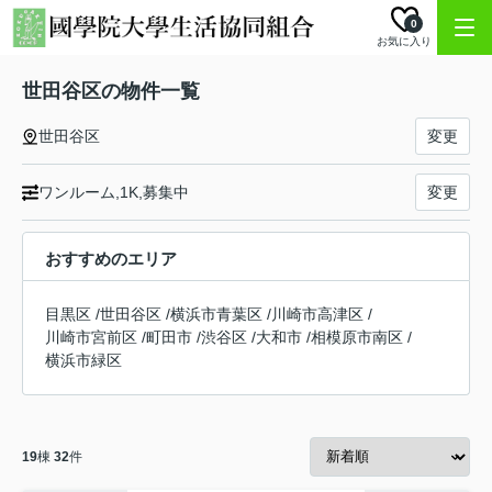
0
お気に入り
世田谷区の物件一覧
世田谷区
変更
ワンルーム,1K,募集中
変更
おすすめのエリア
目黒区
/
世田谷区
/
横浜市青葉区
/
川崎市高津区
/
川崎市宮前区
/
町田市
/
渋谷区
/
大和市
/
相模原市南区
/
横浜市緑区
19
棟
32
件