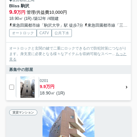
世田谷区上馬
Bliss 駒沢
9.9
万円
管理/共益費10,000円
18.90㎡ (1R) /築12年 /4階建
東急田園都市線「駒沢大学」駅 徒歩7分
東急田園都市線「三軒茶屋」駅 徒歩15分
オートロック
CATV
公共下水
オートロックと玄関の鍵で二重にロックできるので防犯対策につながり
ます。身支度に必要となる様々なアイテムを収納可能なスペー...
もっと
見る
募集中の部屋
0201
9.9万円
18.90㎡ (1R)
賃貸マンション