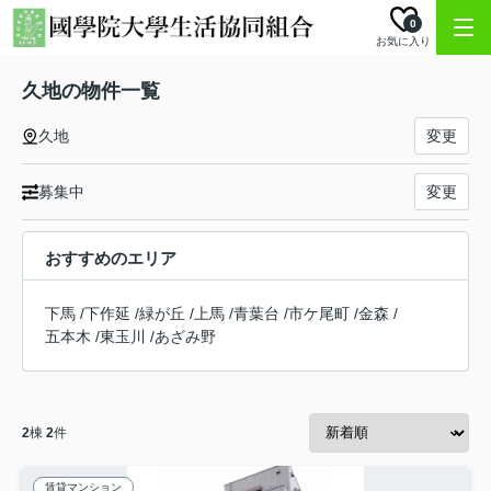
0
お気に入り
久地の物件一覧
久地
変更
募集中
変更
おすすめのエリア
下馬
/
下作延
/
緑が丘
/
上馬
/
青葉台
/
市ケ尾町
/
金森
/
五本木
/
東玉川
/
あざみ野
2
棟
2
件
賃貸マンション