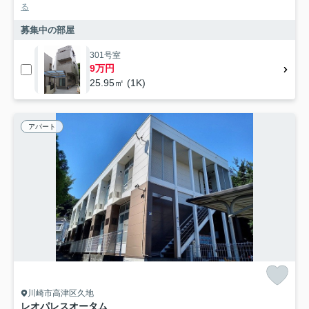
る
募集中の部屋
301号室
9万円
25.95㎡ (1K)
アパート
川崎市高津区久地
レオパレスオータム