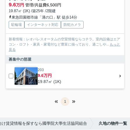
9.6
万円
管理/共益費6,500円
19.87㎡ (1K) /築25年 /2階建
東急田園都市線「溝の口」駅 徒歩14分
駐輪場
インターネット対応
防犯カメラ
新着情報：レオパレスオータムの空室情報ならコチラ。室内設備はエア
コン・ロフト・家具・家電付など豊富に揃っており、過ごしや...
もっと
見る
募集中の部屋
203
9.6万円
19.87㎡ (1K)
1
向け賃貸情報を探すなら國學院大學生活協同組合
久地の物件一覧