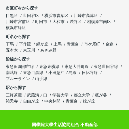
市区町村から探す
目黒区
世田谷区
横浜市青葉区
川崎市高津区
川崎市宮前区
町田市
大和市
渋谷区
相模原市南区
横浜市緑区
町名から探す
下馬
下作延
緑が丘
上馬
青葉台
市ケ尾町
金森
五本木
東玉川
あざみ野
沿線から探す
東急田園都市線
東急東横線
東急大井町線
東急世田谷線
南武線
東急目黒線
小田急江ノ島線
日比谷線
ブルーライン
山手線
駅から探す
三軒茶屋
武蔵溝ノ口
学芸大学
都立大学
梶が谷
祐天寺
自由が丘
中央林間
青葉台
緑が丘
國學院大學生活協同組合 不動産部