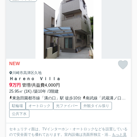
NEW
川崎市高津区久地
Ｈａｒｅｎｏ Ｖｉｌｌａ
9
万円
管理/共益費4,000円
25.95㎡ (1K) /築10年 /3階建
東急田園都市線「溝の口」駅 徒歩10分
南武線「武蔵溝ノ口」駅 徒歩11分
駐輪場
オートロック
光ファイバー
外観タイル張り
公共下水
セキュリティ面は、TVインターホン・オートロックなどを設置している
ので安全面でも優れております。室内設備は洗面所独立・浴...
もっと見