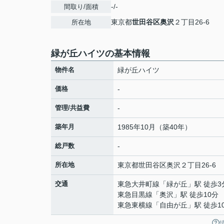
-/-
間取り/面積
東京都
世田谷区
奥沢
２丁目26-6
所在地
緑が丘ハイツの基本情報
物件名
緑が丘ハイツ
価格
-
管理/共益費
-
築年月
1985年10月（築40年）
総戸数
-
所在地
東京都
世田谷区
奥沢
２丁目26-6
交通
東急大井町線
「
緑が丘
」駅 徒歩3
東急目黒線
「
奥沢
」駅 徒歩10分
東急東横線
「
自由が丘
」駅 徒歩1