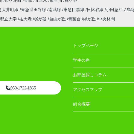
馬
市ケ尾町
金森
五本木
東玉川
梶ケ谷
急大井町線
東急世田谷線
南武線
東急目黒線
日比谷線
小田急江ノ島
都立大学
祐天寺
梶が谷
自由が丘
青葉台
緑が丘
中央林間
トップページ
学生の声
お部屋探しコラム
050-1722-1865
アクセスマップ
組合概要