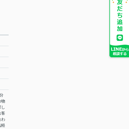
分
の物
探し
お客
合わ
気軽