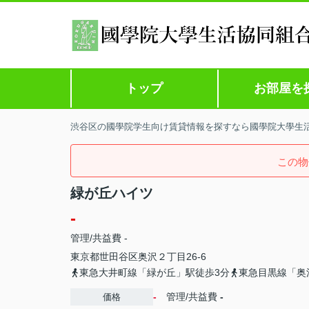
トップ
お部屋を
渋谷区の國學院学生向け賃貸情報を探すなら國學院大學生
この物
緑が丘ハイツ
-
管理/共益費 -
東京都
世田谷区
奥沢
２丁目26-6
東急大井町線「緑が丘」駅徒歩3分
東急目黒線「奥
-
管理/共益費
-
価格