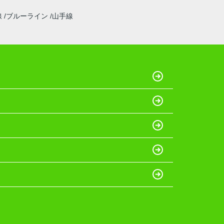
線
ブルーライン
山手線