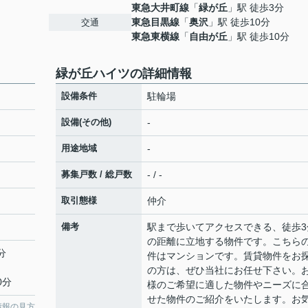
東急大井町線
「
緑が丘
」駅 徒歩3分
東急目黒線
「
奥沢
」駅 徒歩10分
交通
東急東横線
「
自由が丘
」駅 徒歩10分
緑が丘ハイツの詳細情報
設備条件
駐輪場
設備(その他)
-
用途地域
-
募集戸数 / 総戸数
- / -
取引態様
仲介
備考
駅まで歩いてアクセスできる、徒歩3
の距離に立地する物件です。こちら
分
件はマンションです。賃貸物件をお
の方は、ぜひ当社にお任せ下さい。
0分
様のご希望に適した物件やニーズに
せた物件のご紹介をいたします。お
情報の見方