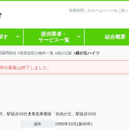
営業時間：※ホームページをご覧く
提供業者・
探す
組合概要
サービス一覧
活協同組合
緑が丘ハイツ
世田谷区の物件一覧
緑が丘駅
件の募集は終了しました。
沢」駅徒歩10分
東急東横線「自由が丘」駅徒歩10分
1985年10月(築40年)
築年