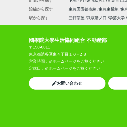
町名から探す
下馬
下作延
緑が丘
青葉台
上
沿線から探す
東急田園都市線
東急東横線
東
駅から探す
三軒茶屋
武蔵溝ノ口
学芸大学
國學院大學生活協同組合 不動産部
〒150-0011
東京都渋谷区東４丁目１０−２８
営業時間：
※ホームページをご覧ください
定休日：
※ホームページをご覧ください
お問い合わせ