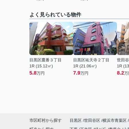
よく見られている物件
目黒区鷹番３丁目
目黒区祐天寺２丁目
世田谷
1R (15.12㎡)
1R (21.06㎡)
1R (1
5.8
7.9
8.2
万円
万円
万
市区町村から探す
目黒区
世田谷区
横浜市青葉区