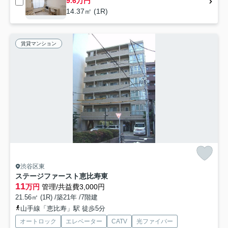
9.6万円
14.37㎡ (1R)
賃貸マンション
渋谷区東
ステージファースト恵比寿東
11
万円
管理/共益費3,000円
21.56㎡ (1R) /築21年 /7階建
山手線「恵比寿」駅 徒歩5分
オートロック
エレベーター
CATV
光ファイバー