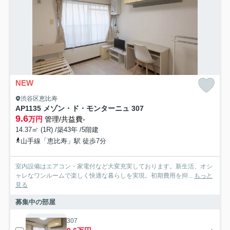
NEW
渋谷区恵比寿
AP1135 メゾン・ド・モンターニュ 307
9.6
万円
管理/共益費-
14.37㎡ (1R) /築43年 /5階建
山手線「恵比寿」駅 徒歩7分
室内設備はエアコン・家電付など大変充実しております。新生活、オシ
ャレなワンルームで楽しく快適な暮らしを実現。初期費用を抑...
もっと
見る
募集中の部屋
307