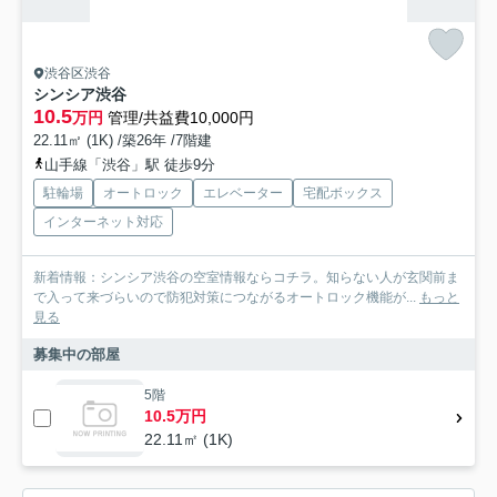
渋谷区渋谷
シンシア渋谷
10.5
万円
管理/共益費10,000円
22.11㎡ (1K) /築26年 /7階建
山手線「渋谷」駅 徒歩9分
駐輪場
オートロック
エレベーター
宅配ボックス
インターネット対応
新着情報：シンシア渋谷の空室情報ならコチラ。知らない人が玄関前ま
で入って来づらいので防犯対策につながるオートロック機能が...
もっと
見る
募集中の部屋
5階
10.5万円
22.11㎡ (1K)