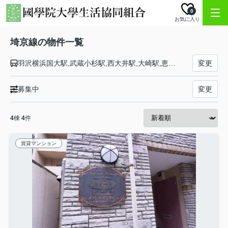
0
お気に入り
埼京線の物件一覧
羽沢横浜国大駅,武蔵小杉駅,西大井駅,大崎駅,恵比寿駅,渋谷駅,新宿駅,池袋駅,板橋駅,十条駅,赤羽駅,北赤羽駅,浮間舟渡駅,戸田公園駅,戸田駅,北戸田駅,武蔵浦和駅,中浦和駅,南与野駅,与野本町駅,北与野駅,大宮駅
変更
募集中
変更
4
棟
4
件
賃貸マンション