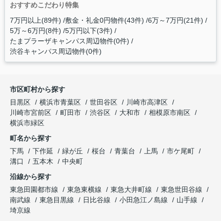
おすすめこだわり特集
7万円以上(89件)
敷金・礼金0円物件(43件)
6万～7万円(21件)
5万～6万円(8件)
5万円以下(3件)
たまプラーザキャンパス周辺物件(0件)
渋谷キャンパス周辺物件(0件)
市区町村から探す
目黒区
横浜市青葉区
世田谷区
川崎市高津区
川崎市宮前区
町田市
渋谷区
大和市
相模原市南区
横浜市緑区
町名から探す
下馬
下作延
緑が丘
桜台
青葉台
上馬
市ケ尾町
溝口
五本木
中央町
沿線から探す
東急田園都市線
東急東横線
東急大井町線
東急世田谷線
南武線
東急目黒線
日比谷線
小田急江ノ島線
山手線
埼京線