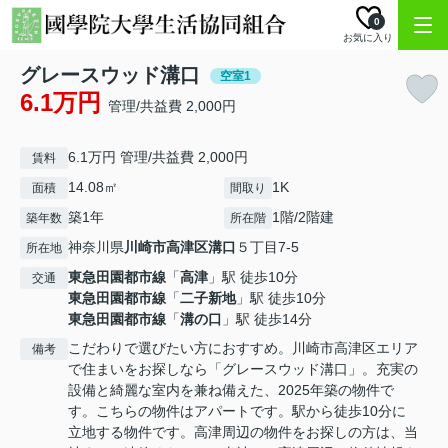
0
お気に入り
グレースウッド溝口
空室1
6.1万円
管理/共益費 2,000円
6.1万円 管理/共益費 2,000円
賃料
14.08㎡
1K
面積
間取り
築1年
1階/2階建
築年数
所在階
神奈川県
川崎市高津区
溝口
５丁目7-5
所在地
東急田園都市線
「
高津
」駅 徒歩10分
交通
東急田園都市線
「
二子新地
」駅 徒歩10分
東急田園都市線
「
溝の口
」駅 徒歩14分
こだわりで選びたい方におすすめ。川崎市高津区エリア
備考
で住まいをお探しなら「グレースウッド溝口」。充実の
設備と綺麗な室内を兼ね備えた、2025年築の物件で
す。こちらの物件はアパートです。駅から徒歩10分に
立地する物件です。高津周辺の物件をお探しの方は、当