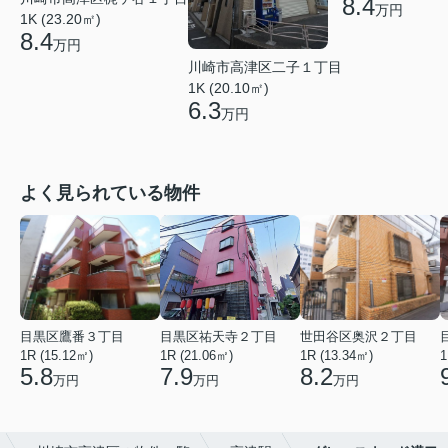
8.4
万円
1K (23.20㎡)
8.4
万円
川崎市高津区二子１丁目
1K (20.10㎡)
6.3
万円
よく見られている物件
目黒区鷹番３丁目
目黒区祐天寺２丁目
世田谷区奥沢２丁目
1R (15.12㎡)
1R (21.06㎡)
1R (13.34㎡)
1
5.8
7.9
8.2
万円
万円
万円