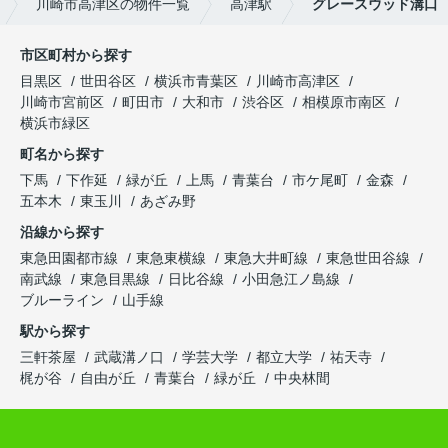
川崎市高津区の物件一覧
高津駅
グレースウッド溝口
市区町村から探す
目黒区
世田谷区
横浜市青葉区
川崎市高津区
川崎市宮前区
町田市
大和市
渋谷区
相模原市南区
横浜市緑区
町名から探す
下馬
下作延
緑が丘
上馬
青葉台
市ケ尾町
金森
五本木
東玉川
あざみ野
沿線から探す
東急田園都市線
東急東横線
東急大井町線
東急世田谷線
南武線
東急目黒線
日比谷線
小田急江ノ島線
ブルーライン
山手線
駅から探す
三軒茶屋
武蔵溝ノ口
学芸大学
都立大学
祐天寺
梶が谷
自由が丘
青葉台
緑が丘
中央林間