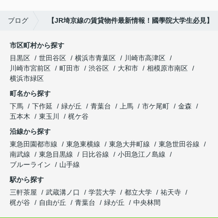
ブログ
【JR埼京線の賃貸物件最新情報！國學院大学生必見】
市区町村から探す
目黒区
世田谷区
横浜市青葉区
川崎市高津区
川崎市宮前区
町田市
渋谷区
大和市
相模原市南区
横浜市緑区
町名から探す
下馬
下作延
緑が丘
青葉台
上馬
市ケ尾町
金森
五本木
東玉川
梶ケ谷
沿線から探す
東急田園都市線
東急東横線
東急大井町線
東急世田谷線
南武線
東急目黒線
日比谷線
小田急江ノ島線
ブルーライン
山手線
駅から探す
三軒茶屋
武蔵溝ノ口
学芸大学
都立大学
祐天寺
梶が谷
自由が丘
青葉台
緑が丘
中央林間