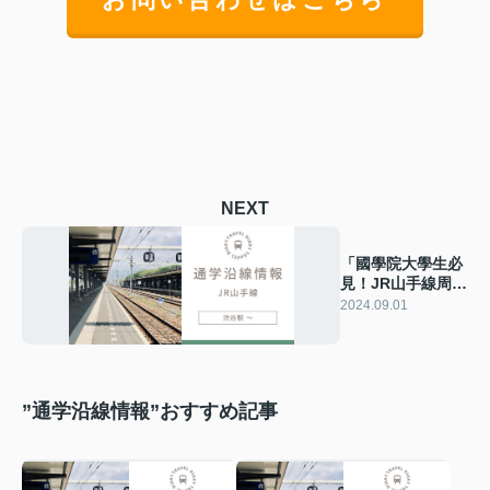
NEXT
「國學院大學生必
見！JR山手線周辺
の賃貸物件最新情
2024.09.01
報2024」
”通学沿線情報”おすすめ記事