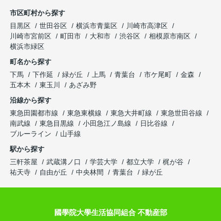
市区町村から探す
目黒区
世田谷区
横浜市青葉区
川崎市高津区
川崎市宮前区
町田市
大和市
渋谷区
相模原市南区
横浜市緑区
町名から探す
下馬
下作延
緑が丘
上馬
青葉台
市ケ尾町
金森
五本木
東玉川
あざみ野
沿線から探す
東急田園都市線
東急東横線
東急大井町線
東急世田谷線
南武線
東急目黒線
小田急江ノ島線
日比谷線
ブルーライン
山手線
駅から探す
三軒茶屋
武蔵溝ノ口
学芸大学
都立大学
梶が谷
祐天寺
自由が丘
中央林間
青葉台
緑が丘
國學院大學生活協同組合 不動産部