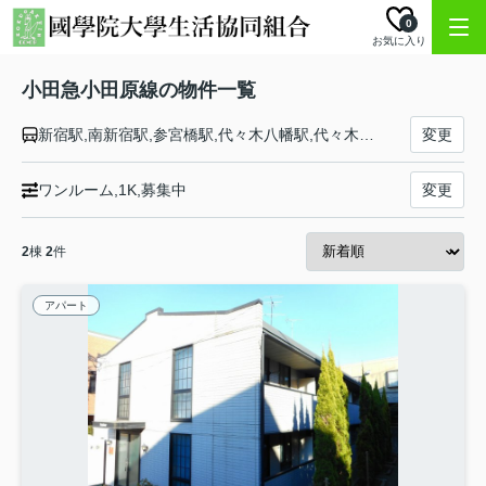
0
お気に入り
小田急小田原線の物件一覧
新宿駅,南新宿駅,参宮橋駅,代々木八幡駅,代々木上原駅,東北沢駅,下北沢駅,世田谷代田駅,梅ヶ丘駅,豪徳寺駅,経堂駅,千歳船橋駅,祖師ヶ谷大蔵駅,成城学園前駅,喜多見駅,狛江駅,和泉多摩川駅,登戸駅,向ヶ丘遊園駅,生田駅,読売ランド前駅,百合ヶ丘駅,新百合ヶ丘駅,柿生駅,鶴川駅,玉川学園前駅,町田駅,相模大野駅,小田急相模原駅,相武台前駅,座間駅,海老名駅,厚木駅,本厚木駅,愛甲石田駅,伊勢原駅,鶴巻温泉駅,東海大学前駅,秦野駅,渋沢駅,新松田駅,開成駅,栢山駅,富水駅,螢田駅,足柄駅,小田原駅
変更
ワンルーム,1K,募集中
変更
2
棟
2
件
アパート