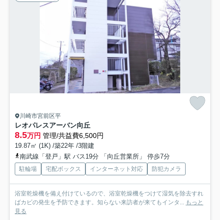
川崎市宮前区平
レオパレスアーバン向丘
8.5
万円
管理/共益費6,500円
19.87㎡ (1K) /築22年 /3階建
南武線「登戸」駅 バス19分 「向丘営業所」 停歩7分
駐輪場
宅配ボックス
インターネット対応
防犯カメラ
浴室乾燥機を備え付けているので、浴室乾燥機をつけて湿気を除去すれ
ばカビの発生を予防できます。知らない来訪者が来てもインタ...
もっと
見る