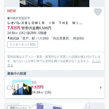
NEW
川崎市宮前区平
レオパレスＢＬＯＷＩＮ ＩＮ ＴＨＥ ＷＩＮＤ
7.5
万円
管理/共益費6,500円
24.84㎡ (1K) /築28年 /2階建
南武線「登戸」駅 バス19分 「向丘営業所」 停歩8分
インターネット対応
室内設備はエアコン・家具・家電付など充実した設備を備え付けていま
す。知らない人が来た時でも玄関を開ける必要がなくなるモニ...
もっと
見る
募集中の部屋
101
7.5万円
24.84㎡ (1K)
賃貸マンション